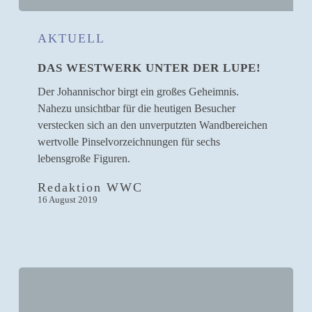
Das
Westwerk
AKTUELL
unter
DAS WESTWERK UNTER DER LUPE!
der
Lupe!
Der Johannischor birgt ein großes Geheimnis.
Nahezu unsichtbar für die heutigen Besucher
verstecken sich an den unverputzten Wandbereichen
wertvolle Pinselvorzeichnungen für sechs
lebensgroße Figuren.
Redaktion WWC
16 August 2019