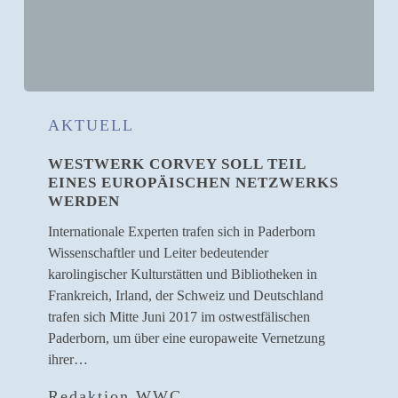
Westwerk
Corvey
AKTUELL
soll
WESTWERK CORVEY SOLL TEIL
Teil
EINES EUROPÄISCHEN NETZWERKS
eines
WERDEN
europäischen
Netzwerks
Internationale Experten trafen sich in Paderborn
werden
Wissenschaftler und Leiter bedeutender
karolingischer Kulturstätten und Bibliotheken in
Frankreich, Irland, der Schweiz und Deutschland
trafen sich Mitte Juni 2017 im ostwestfälischen
Paderborn, um über eine europaweite Vernetzung
ihrer…
Redaktion WWC