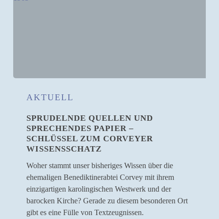
Sprudelnde
Quellen
AKTUELL
und
SPRUDELNDE QUELLEN UND
sprechendes
SPRECHENDES PAPIER –
Papier
SCHLÜSSEL ZUM CORVEYER
–
WISSENSSCHATZ
Schlüssel
zum
Woher stammt unser bisheriges Wissen über die
Corveyer
ehemaligen Benediktinerabtei Corvey mit ihrem
Wissensschatz
einzigartigen karolingischen Westwerk und der
barocken Kirche? Gerade zu diesem besonderen Ort
gibt es eine Fülle von Textzeugnissen.