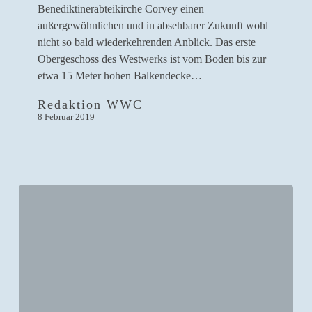
Johannischor
Benediktinerabteikirche Corvey einen
„unter
außergewöhnlichen und in absehbarer Zukunft wohl
die
nicht so bald wiederkehrenden Anblick. Das erste
Lupe“
Obergeschoss des Westwerks ist vom Boden bis zur
etwa 15 Meter hohen Balkendecke…
Redaktion WWC
8 Februar 2019