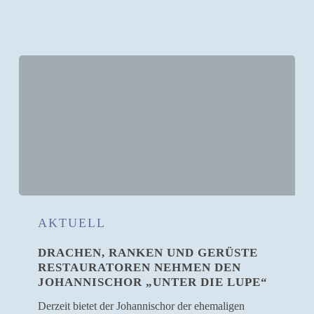
Drachen,
Ranken
AKTUELL
und
DRACHEN, RANKEN UND GERÜSTE
Gerüste
RESTAURATOREN NEHMEN DEN
Restauratoren
JOHANNISCHOR „UNTER DIE LUPE“
nehmen
den
Derzeit bietet der Johannischor der ehemaligen