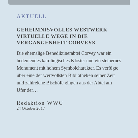
Geheimnisvolles
Westwerk
AKTUELL
Virtuelle
GEHEIMNISVOLLES WESTWERK
Wege
VIRTUELLE WEGE IN DIE
in
VERGANGENHEIT CORVEYS
die
Vergangenheit
Die ehemalige Benediktinerabtei Corvey war ein
Corveys
bedeutendes karolingisches Kloster und ein steinernes
Monument mit hohem Symbolcharakter. Es verfügte
über eine der wertvollsten Bibliotheken seiner Zeit
und zahlreiche Bischöfe gingen aus der Abtei am
Ufer der…
Redaktion WWC
24 Oktober 2017