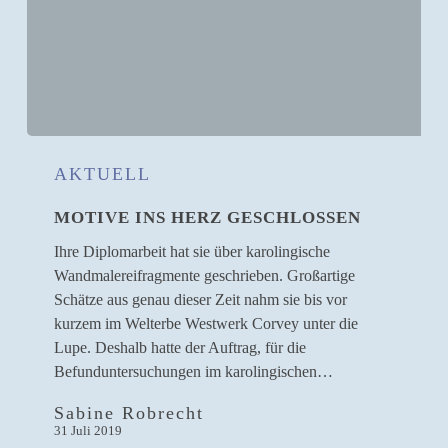
Motive
ins
AKTUELL
Herz
MOTIVE INS HERZ GESCHLOSSEN
geschlossen
Ihre Diplomarbeit hat sie über karolingische
Wandmalereifragmente geschrieben. Großartige
Schätze aus genau dieser Zeit nahm sie bis vor
kurzem im Welterbe Westwerk Corvey unter die
Lupe. Deshalb hatte der Auftrag, für die
Befunduntersuchungen im karolingischen…
Sabine Robrecht
31 Juli 2019