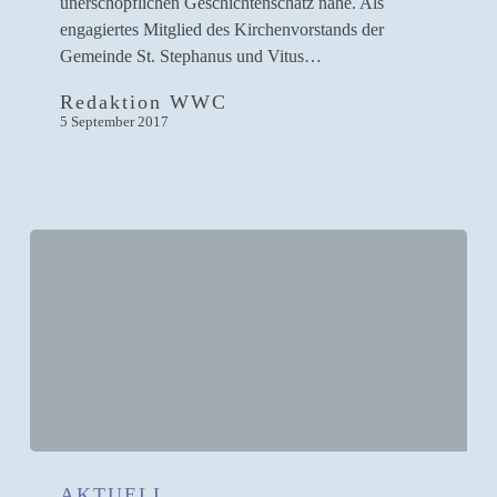
Vitus
unerschöpflichen Geschichtenschatz nahe. Als
Corvey
engagiertes Mitglied des Kirchenvorstands der
Gemeinde St. Stephanus und Vitus…
Redaktion WWC
5 September 2017
Neue
Ordnung
AKTUELL