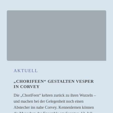
„ChoriFeen“
gestalten
AKTUELL
Vesper
„CHORIFEEN“ GESTALTEN VESPER
in
IN CORVEY
Corvey
Die „ChoriFeen“ kehren zurück zu ihren Wurzeln –
und machen bei der Gelegenheit noch einen
Abstecher ins nahe Corvey. Kennenlernen können