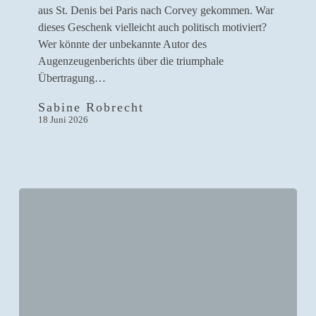
neues
aus St. Denis bei Paris nach Corvey gekommen. War
Format
dieses Geschenk vielleicht auch politisch motiviert?
erfolgreich
Wer könnte der unbekannte Autor des
aus
Augenzeugenberichts über die triumphale
Übertragung…
Sabine Robrecht
18 Juni 2026