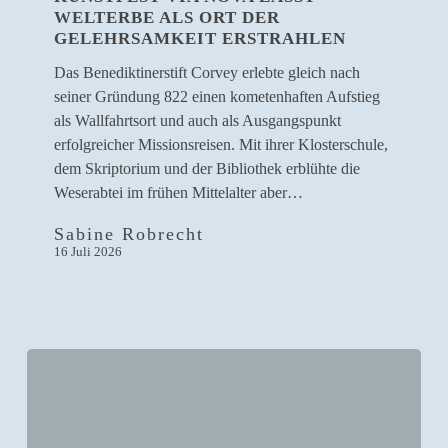
WELTERBE ALS ORT DER
Welterbe
GELEHRSAMKEIT ERSTRAHLEN
als
Ort
Das Benediktinerstift Corvey erlebte gleich nach
der
seiner Gründung 822 einen kometenhaften Aufstieg
Gelehrsamkeit
als Wallfahrtsort und auch als Ausgangspunkt
erstrahlen
erfolgreicher Missionsreisen. Mit ihrer Klosterschule,
dem Skriptorium und der Bibliothek erblühte die
Weserabtei im frühen Mittelalter aber…
Sabine Robrecht
16 Juli 2026