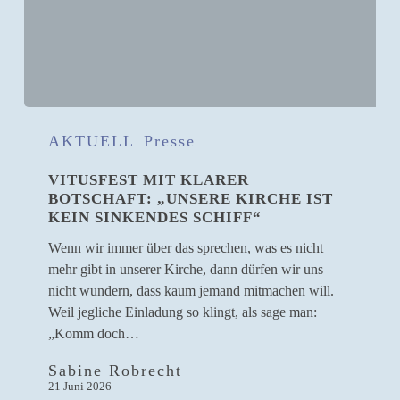
Vitusfest
mit
AKTUELL
Presse
klarer
VITUSFEST MIT KLARER
Botschaft:
BOTSCHAFT: „UNSERE KIRCHE IST
„Unsere
KEIN SINKENDES SCHIFF“
Kirche
ist
Wenn wir immer über das sprechen, was es nicht
kein
mehr gibt in unserer Kirche, dann dürfen wir uns
sinkendes
nicht wundern, dass kaum jemand mitmachen will.
Schiff“
Weil jegliche Einladung so klingt, als sage man:
„Komm doch…
Sabine Robrecht
21 Juni 2026