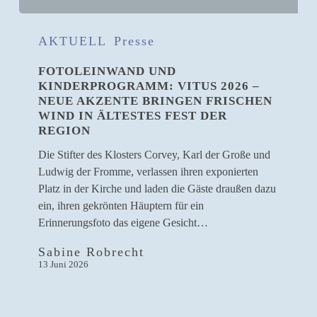
Fotoleinwand
und
AKTUELL
Presse
Kinderprogramm:
FOTOLEINWAND UND
Vitus
KINDERPROGRAMM: VITUS 2026 –
2026
NEUE AKZENTE BRINGEN FRISCHEN
–
WIND IN ÄLTESTES FEST DER
neue
REGION
Akzente
Die Stifter des Klosters Corvey, Karl der Große und
bringen
Ludwig der Fromme, verlassen ihren exponierten
frischen
Platz in der Kirche und laden die Gäste draußen dazu
Wind
ein, ihren gekrönten Häuptern für ein
in
Erinnerungsfoto das eigene Gesicht…
ältestes
Fest
Sabine Robrecht
der
13 Juni 2026
Region