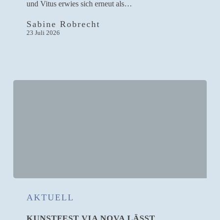
und Vitus erwies sich erneut als…
Sabine Robrecht
23 Juli 2026
Kunstfest
Via
AKTUELL
Nova
KUNSTFEST VIA NOVA LÄSST
lässt