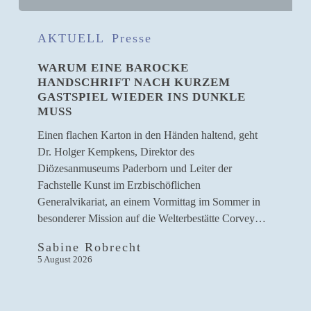
Warum
eine
AKTUELL
Presse
barocke
WARUM EINE BAROCKE
Handschrift
HANDSCHRIFT NACH KURZEM
nach
GASTSPIEL WIEDER INS DUNKLE
kurzem
MUSS
Gastspiel
wieder
Einen flachen Karton in den Händen haltend, geht
ins
Dr. Holger Kempkens, Direktor des
Dunkle
Diözesanmuseums Paderborn und Leiter der
muss
Fachstelle Kunst im Erzbischöflichen
Generalvikariat, an einem Vormittag im Sommer in
besonderer Mission auf die Welterbestätte Corvey…
Sabine Robrecht
5 August 2026