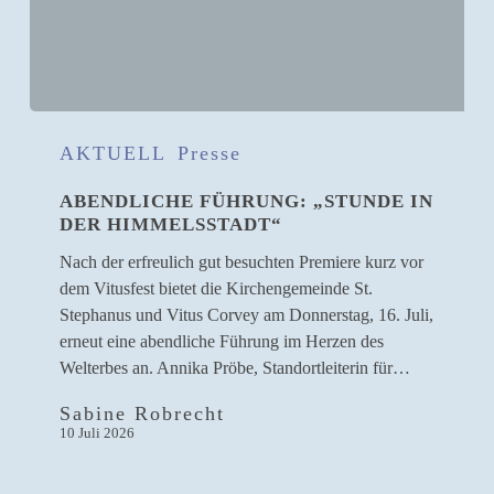
Abendliche
Führung:
AKTUELL
Presse
„Stunde
ABENDLICHE FÜHRUNG: „STUNDE IN
in
DER HIMMELSSTADT“
der
Himmelsstadt“
Nach der erfreulich gut besuchten Premiere kurz vor
dem Vitusfest bietet die Kirchengemeinde St.
Stephanus und Vitus Corvey am Donnerstag, 16. Juli,
erneut eine abendliche Führung im Herzen des
Welterbes an. Annika Pröbe, Standortleiterin für…
Sabine Robrecht
10 Juli 2026