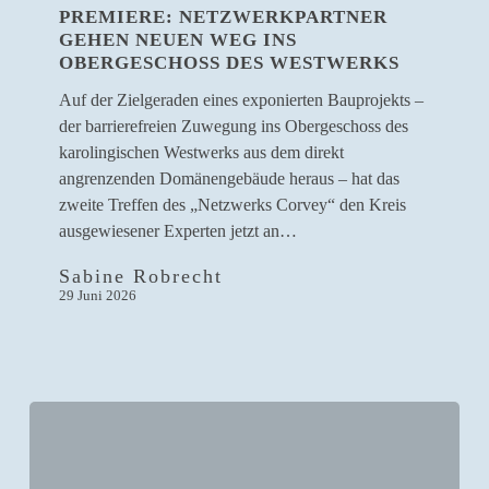
PREMIERE: NETZWERKPARTNER
neuen
GEHEN NEUEN WEG INS
Weg
OBERGESCHOSS DES WESTWERKS
ins
Obergeschoss
Auf der Zielgeraden eines exponierten Bauprojekts –
des
der barrierefreien Zuwegung ins Obergeschoss des
Westwerks
karolingischen Westwerks aus dem direkt
angrenzenden Domänengebäude heraus – hat das
zweite Treffen des „Netzwerks Corvey“ den Kreis
ausgewiesener Experten jetzt an…
Sabine Robrecht
29 Juni 2026