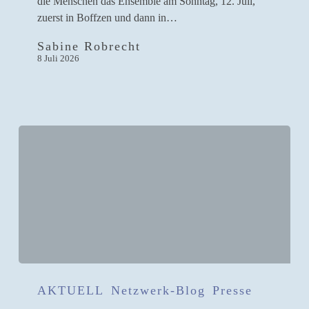
die Menschen das Ensemble am Sonntag, 12. Juli,
zuerst in Boffzen und dann in…
Sabine Robrecht
8 Juli 2026
Premiere:
Netzwerkpartner
AKTUELL
Netzwerk-Blog
Presse
gehen