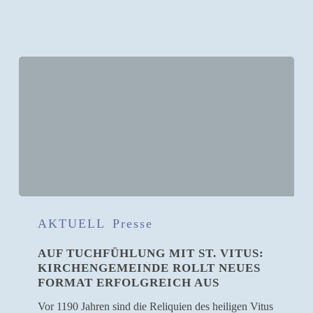
Auf
Tuchfühlung
AKTUELL
Presse
mit
AUF TUCHFÜHLUNG MIT ST. VITUS:
St.
KIRCHENGEMEINDE ROLLT NEUES
Vitus:
FORMAT ERFOLGREICH AUS
Kirchengemeinde
rollt
Vor 1190 Jahren sind die Reliquien des heiligen Vitus