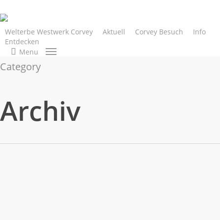
Skip
to
main
Welterbe Westwerk Corvey
Aktuell
Corvey Besuch
Info
Entdecken
content
search
Menu
Category
Archiv