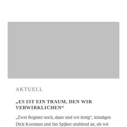
„Es
ist
AKTUELL
ein
„ES IST EIN TRAUM, DEN WIR
Traum,
VERWIRKLICHEN“
den
wir
„Zwei Register noch, dann sind wir fertig“, kündigen
verwirklichen“
Dick Koomans und Jan Spijker strahlend an, als wir