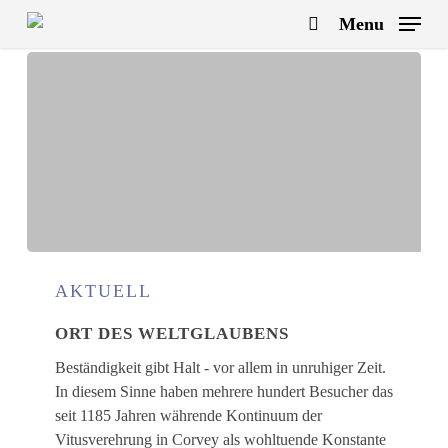
Skip
Menu
to
search
main
content
Ort
des
AKTUELL
Weltglaubens
ORT DES WELTGLAUBENS
Beständigkeit gibt Halt - vor allem in unruhiger Zeit.
In diesem Sinne haben mehrere hundert Besucher das
seit 1185 Jahren währende Kontinuum der
Vitusverehrung in Corvey als wohltuende Konstante