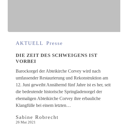
Die
Zeit
AKTUELL
Presse
des
DIE ZEIT DES SCHWEIGENS IST
Schweigens
VORBEI
ist
vorbei
Barockorgel der Abteikirche Corvey wird nach
umfassender Restaurierung und Rekonstruktion am
12. Juni geweiht Annähernd fünf Jahre ist es her, seit
die bedeutende historische Springladenorgel der
ehemaligen Abteikirche Corvey ihre erbauliche
Klangfülle bei einem letzten…
Sabine Robrecht
26 Mai 2021