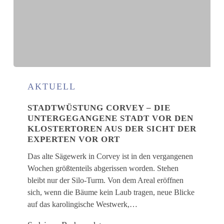
Stadtwüstung
Corvey
AKTUELL
–
STADTWÜSTUNG CORVEY – DIE
Die
UNTERGEGANGENE STADT VOR DEN
untergegangene
KLOSTERTOREN AUS DER SICHT DER
Stadt
EXPERTEN VOR ORT
vor
den
Das alte Sägewerk in Corvey ist in den vergangenen
Klostertoren
Wochen größtenteils abgerissen worden. Stehen
aus
bleibt nur der Silo-Turm. Von dem Areal eröffnen
der
sich, wenn die Bäume kein Laub tragen, neue Blicke
Sicht
auf das karolingische Westwerk,…
der