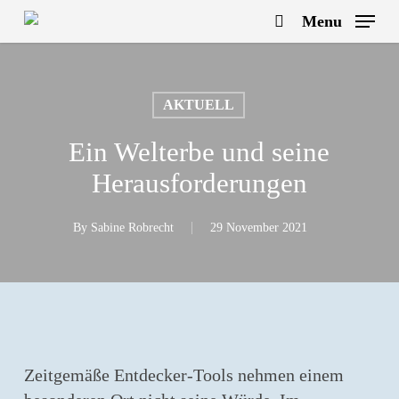
Skip
Menu
to
search
main
content
AKTUELL
Ein Welterbe und seine
Herausforderungen
By
Sabine Robrecht
29 November 2021
Zeitgemäße Entdecker-Tools nehmen einem