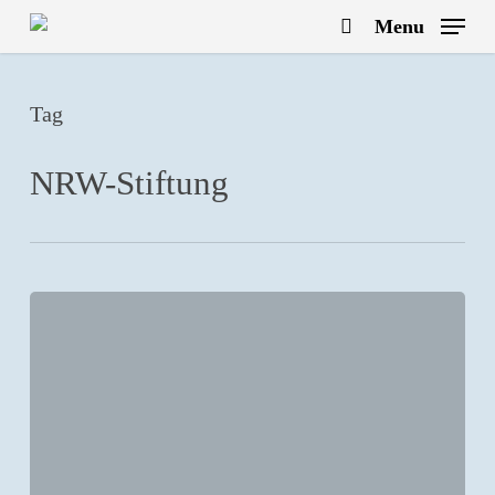
Skip
Menu
to
search
main
content
Tag
NRW-Stiftung