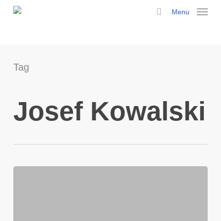
Skip
Menu
to
search
main
content
Tag
Josef Kowalski