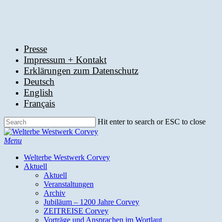
Skip
to
main
content
Presse
Impressum + Kontakt
Erklärungen zum Datenschutz
Deutsch
English
Français
Hit enter to search or ESC to close
Close
Search
search
Menu
Welterbe Westwerk Corvey
Aktuell
Aktuell
Veranstaltungen
Archiv
Jubiläum – 1200 Jahre Corvey
ZEITREISE Corvey
Vorträge und Ansprachen im Wortlaut