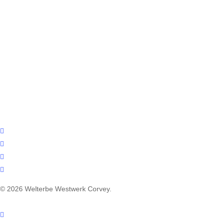
facebook
youtube
instagram
email
© 2026 Welterbe Westwerk Corvey.