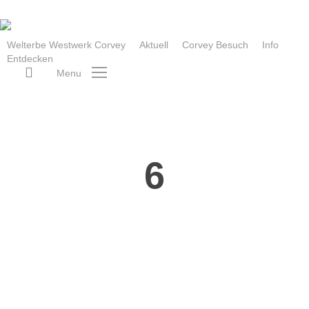
Skip
to
main
Welterbe Westwerk Corvey
Aktuell
Corvey Besuch
Info
Entdecken
content
search
Menu
6