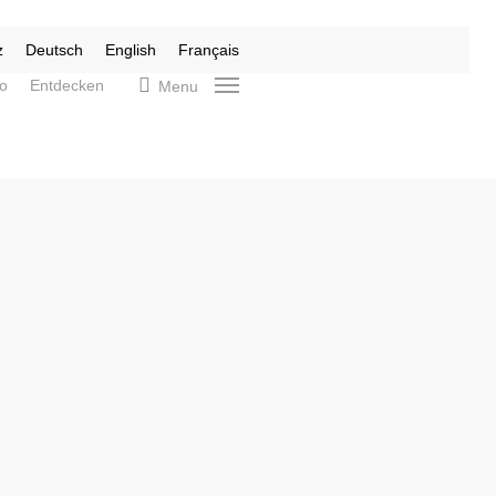
z
Deutsch
English
Français
search
fo
Entdecken
Menu