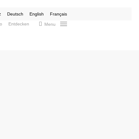
z
Deutsch
English
Français
search
fo
Entdecken
Menu