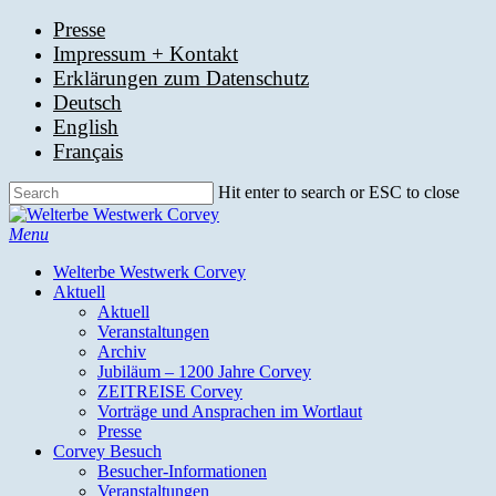
Skip
Presse
to
Impressum + Kontakt
main
Erklärungen zum Datenschutz
content
Deutsch
English
Français
Hit enter to search or ESC to close
Close
Search
search
Menu
Welterbe Westwerk Corvey
Aktuell
Aktuell
Veranstaltungen
Archiv
Jubiläum – 1200 Jahre Corvey
ZEITREISE Corvey
Vorträge und Ansprachen im Wortlaut
Presse
Corvey Besuch
Besucher-Informationen
Veranstaltungen