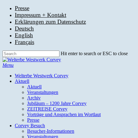
Skip
Presse
to
Impressum + Kontakt
main
Erklärungen zum Datenschutz
content
Deutsch
English
Français
Hit enter to search or ESC to close
Close
Search
search
Menu
Welterbe Westwerk Corvey
Aktuell
Aktuell
Veranstaltungen
Archiv
Jubiläum – 1200 Jahre Corvey
ZEITREISE Corvey
Vorträge und Ansprachen im Wortlaut
Presse
Corvey Besuch
Besucher-Informationen
Veranstaltungen