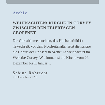
Weihnachten:
Kirche
Archiv
in
WEIHNACHTEN: KIRCHE IN CORVEY
Corvey
ZWISCHEN DEN FEIERTAGEN
zwischen
GEÖFFNET
den
Feiertagen
Die Christbäume leuchten, das Hochaltarbild ist
geöffnet
gewechselt, vor dem Nordseitenaltar setzt die Krippe
die Geburt des Erlösers in Szene: Es weihnachtet im
Welterbe Corvey. Wie immer ist die Kirche vom 26.
Dezember bis 1. Januar…
Sabine Robrecht
21 Dezember 2023