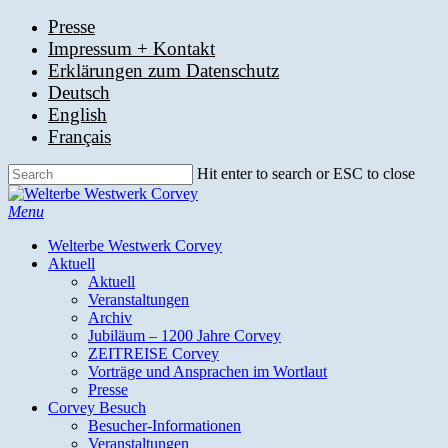
Skip
Presse
to
Impressum + Kontakt
main
Erklärungen zum Datenschutz
content
Deutsch
English
Français
Hit enter to search or ESC to close
Close
Search
search
Menu
Welterbe Westwerk Corvey
Aktuell
Aktuell
Veranstaltungen
Archiv
Jubiläum – 1200 Jahre Corvey
ZEITREISE Corvey
Vorträge und Ansprachen im Wortlaut
Presse
Corvey Besuch
Besucher-Informationen
Veranstaltungen