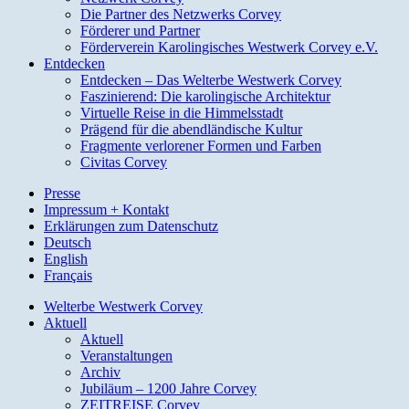
Die Partner des Netzwerks Corvey
Förderer und Partner
Förderverein Karolingisches Westwerk Corvey e.V.
Entdecken
Entdecken – Das Welterbe Westwerk Corvey
Faszinierend: Die karolingische Architektur
Virtuelle Reise in die Himmelsstadt
Prägend für die abendländische Kultur
Fragmente verlorener Formen und Farben
Civitas Corvey
Presse
Impressum + Kontakt
Erklärungen zum Datenschutz
Deutsch
English
Français
Welterbe Westwerk Corvey
Aktuell
Aktuell
Veranstaltungen
Archiv
Jubiläum – 1200 Jahre Corvey
ZEITREISE Corvey