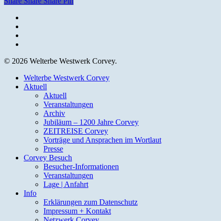
Share
Share
Share
Pin
facebook
youtube
instagram
email
© 2026 Welterbe Westwerk Corvey.
Close
Welterbe Westwerk Corvey
Menu
Aktuell
Aktuell
Veranstaltungen
Archiv
Jubiläum – 1200 Jahre Corvey
ZEITREISE Corvey
Vorträge und Ansprachen im Wortlaut
Presse
Corvey Besuch
Besucher-Informationen
Veranstaltungen
Lage | Anfahrt
Info
Erklärungen zum Datenschutz
Impressum + Kontakt
Netzwerk Corvey