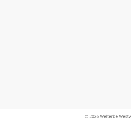
© 2026 Welterbe Westw