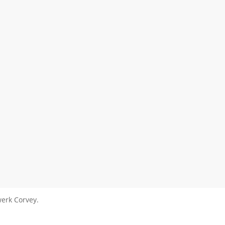
erk Corvey.