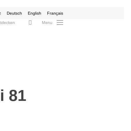
z
Deutsch
English
Français
search
tdecken
Menu
i 81