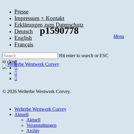
Skip
to
Presse
main
Impressum + Kontakt
content
Erklärungen zum Datenschutz
p1590778
Deutsch
Menu
English
search
Français
Hit enter to search or ESC
to close
facebook
Close
youtube
Search
instagram
email
© 2026 Welterbe Westwerk Corvey.
Close
Welterbe Westwerk Corvey
Menu
Aktuell
Aktuell
Veranstaltungen
Archiv