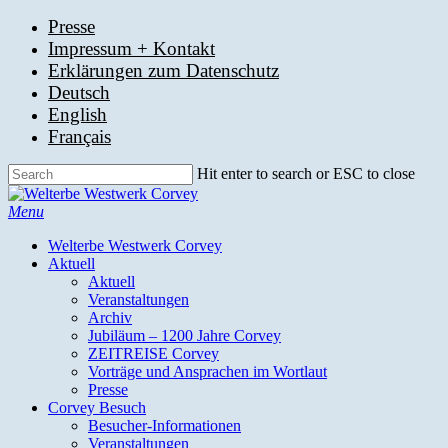
Skip
Presse
to
Impressum + Kontakt
main
Erklärungen zum Datenschutz
content
Deutsch
English
Français
Hit enter to search or ESC to close
Close
Search
search
Menu
Welterbe Westwerk Corvey
Aktuell
Aktuell
Veranstaltungen
Archiv
Jubiläum – 1200 Jahre Corvey
ZEITREISE Corvey
Vorträge und Ansprachen im Wortlaut
Presse
Corvey Besuch
Besucher-Informationen
Veranstaltungen