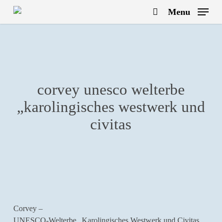
Skip
Menu
to
search
main
content
corvey unesco welterbe
„karolingisches westwerk und
civitas
Corvey –
UNESCO-Welterbe „Karolingisches Westwerk und Civitas