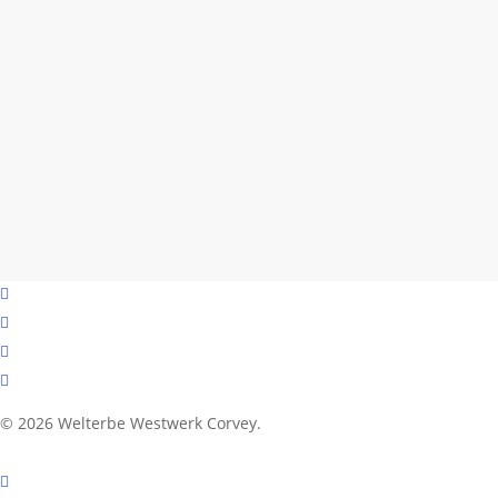
facebook
youtube
instagram
email
© 2026 Welterbe Westwerk Corvey.