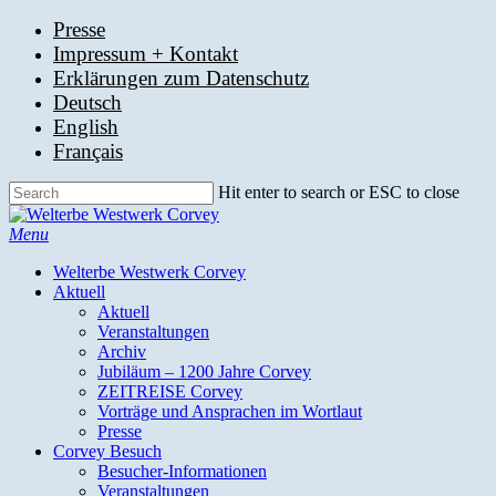
Skip
Presse
to
Impressum + Kontakt
main
Erklärungen zum Datenschutz
content
Deutsch
English
Français
Hit enter to search or ESC to close
Close
Search
search
Menu
Welterbe Westwerk Corvey
Aktuell
Aktuell
Veranstaltungen
Archiv
Jubiläum – 1200 Jahre Corvey
ZEITREISE Corvey
Vorträge und Ansprachen im Wortlaut
Presse
Corvey Besuch
Besucher-Informationen
Veranstaltungen