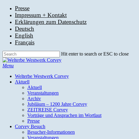
Skip
Presse
to
Impressum + Kontakt
main
Erklärungen zum Datenschutz
content
Deutsch
English
Français
Hit enter to search or ESC to close
Close
Search
search
Menu
Welterbe Westwerk Corvey
Aktuell
Aktuell
Veranstaltungen
Archiv
Jubiläum – 1200 Jahre Corvey
ZEITREISE Corvey
Vorträge und Ansprachen im Wortlaut
Presse
Corvey Besuch
Besucher-Informationen
Veranstaltungen