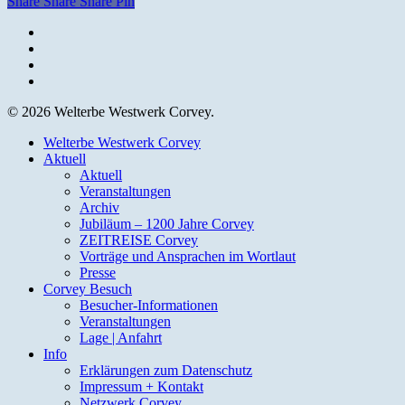
Share
Share
Share
Pin
facebook
youtube
instagram
email
© 2026 Welterbe Westwerk Corvey.
Close
Welterbe Westwerk Corvey
Menu
Aktuell
Aktuell
Veranstaltungen
Archiv
Jubiläum – 1200 Jahre Corvey
ZEITREISE Corvey
Vorträge und Ansprachen im Wortlaut
Presse
Corvey Besuch
Besucher-Informationen
Veranstaltungen
Lage | Anfahrt
Info
Erklärungen zum Datenschutz
Impressum + Kontakt
Netzwerk Corvey