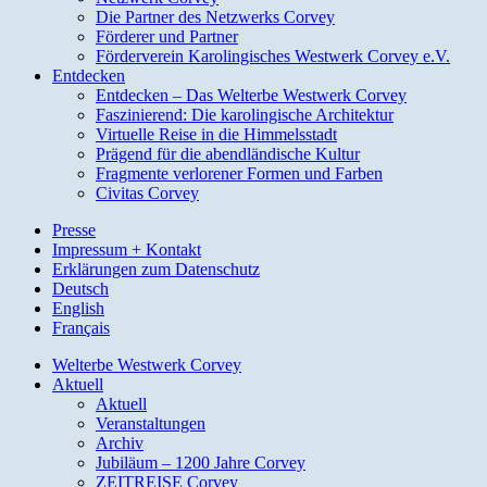
Die Partner des Netzwerks Corvey
Förderer und Partner
Förderverein Karolingisches Westwerk Corvey e.V.
Entdecken
Entdecken – Das Welterbe Westwerk Corvey
Faszinierend: Die karolingische Architektur
Virtuelle Reise in die Himmelsstadt
Prägend für die abendländische Kultur
Fragmente verlorener Formen und Farben
Civitas Corvey
Presse
Impressum + Kontakt
Erklärungen zum Datenschutz
Deutsch
English
Français
Welterbe Westwerk Corvey
Aktuell
Aktuell
Veranstaltungen
Archiv
Jubiläum – 1200 Jahre Corvey
ZEITREISE Corvey