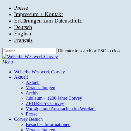
Skip
Presse
to
Impressum + Kontakt
main
Erklärungen zum Datenschutz
content
Deutsch
English
Français
Hit enter to search or ESC to close
Close
Search
search
Menu
Welterbe Westwerk Corvey
Aktuell
Aktuell
Veranstaltungen
Archiv
Jubiläum – 1200 Jahre Corvey
ZEITREISE Corvey
Vorträge und Ansprachen im Wortlaut
Presse
Corvey Besuch
Besucher-Informationen
Veranstaltungen