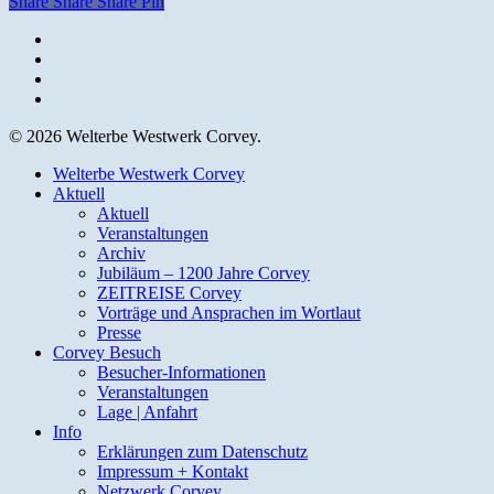
Share
Share
Share
Pin
facebook
youtube
instagram
email
© 2026 Welterbe Westwerk Corvey.
Close
Welterbe Westwerk Corvey
Menu
Aktuell
Aktuell
Veranstaltungen
Archiv
Jubiläum – 1200 Jahre Corvey
ZEITREISE Corvey
Vorträge und Ansprachen im Wortlaut
Presse
Corvey Besuch
Besucher-Informationen
Veranstaltungen
Lage | Anfahrt
Info
Erklärungen zum Datenschutz
Impressum + Kontakt
Netzwerk Corvey