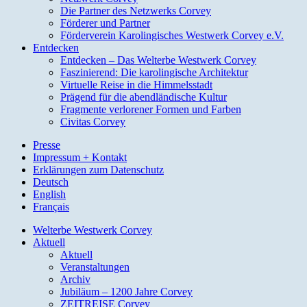
Die Partner des Netzwerks Corvey
Förderer und Partner
Förderverein Karolingisches Westwerk Corvey e.V.
Entdecken
Entdecken – Das Welterbe Westwerk Corvey
Faszinierend: Die karolingische Architektur
Virtuelle Reise in die Himmelsstadt
Prägend für die abendländische Kultur
Fragmente verlorener Formen und Farben
Civitas Corvey
Presse
Impressum + Kontakt
Erklärungen zum Datenschutz
Deutsch
English
Français
Welterbe Westwerk Corvey
Aktuell
Aktuell
Veranstaltungen
Archiv
Jubiläum – 1200 Jahre Corvey
ZEITREISE Corvey