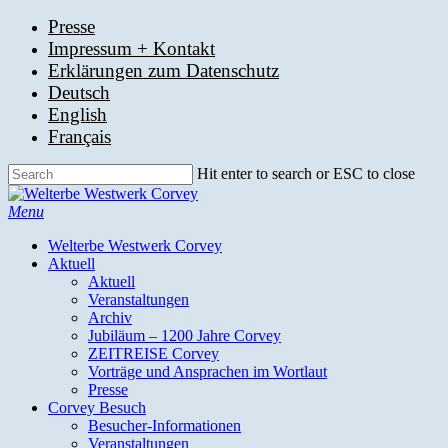
Skip
Presse
to
Impressum + Kontakt
main
Erklärungen zum Datenschutz
content
Deutsch
English
Français
Hit enter to search or ESC to close
Close
Search
search
Menu
Welterbe Westwerk Corvey
Aktuell
Aktuell
Veranstaltungen
Archiv
Jubiläum – 1200 Jahre Corvey
ZEITREISE Corvey
Vorträge und Ansprachen im Wortlaut
Presse
Corvey Besuch
Besucher-Informationen
Veranstaltungen