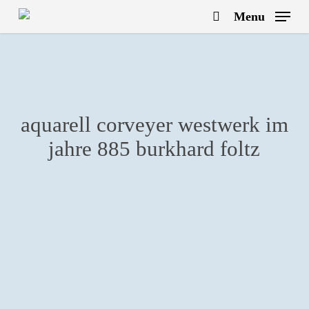
Skip
Menu
to
search
main
content
aquarell corveyer westwerk im
jahre 885 burkhard foltz