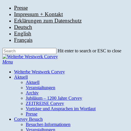
Skip
Presse
to
Impressum + Kontakt
main
Erklärungen zum Datenschutz
content
Deutsch
English
Français
Hit enter to search or ESC to close
Close
Search
search
Menu
Welterbe Westwerk Corvey
Aktuell
Aktuell
Veranstaltungen
Archiv
Jubiläum – 1200 Jahre Corvey
ZEITREISE Corvey
Vorträge und Ansprachen im Wortlaut
Presse
Corvey Besuch
Besucher-Informationen
Veranstaltungen