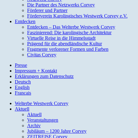
Die Partner des Netzwerks Corvey
Förderer und Partner
Förderverein Karolingisches Westwerk Corvey e.V.
Entdecken
Entdecken – Das Welterbe Westwerk Corvey
Faszinierend: Die karolingische Architektur
Virtuelle Reise in die Himmelsstadt
Prägend für die abendländische Kultur
Fragmente verlorener Formen und Farben
Civitas Corvey
Presse
Impressum + Kontakt
Erklärungen zum Datenschutz
Deutsch
English
Français
Welterbe Westwerk Corvey
Aktuell
Aktuell
Veranstaltungen
Archiv
Jubiläum – 1200 Jahre Corvey
ZEITREISE Corvey