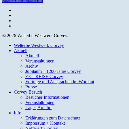
Share
Share
Share
Pin
facebook
youtube
instagram
email
© 2026 Welterbe Westwerk Corvey.
Close
Welterbe Westwerk Corvey
Menu
Aktuell
Aktuell
Veranstaltungen
Archiv
Jubiläum – 1200 Jahre Corvey
ZEITREISE Corvey
Vorträge und Ansprachen im Wortlaut
Presse
Corvey Besuch
Besucher-Informationen
Veranstaltungen
Lage | Anfahrt
Info
Erklärungen zum Datenschutz
Impressum + Kontakt
Netzwerk Corvey