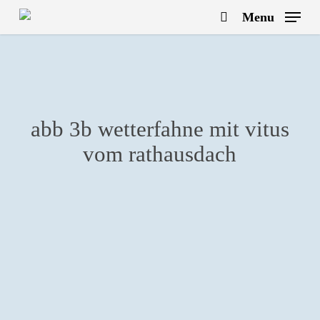
Skip
Menu
to
search
main
content
abb 3b wetterfahne mit vitus
vom rathausdach