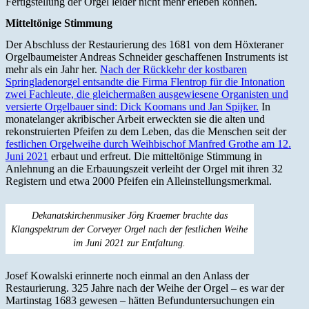
Fertigstellung der Orgel leider nicht mehr erleben können.
Mitteltönige Stimmung
Der Abschluss der Restaurierung des 1681 von dem Höxteraner
Orgelbaumeister Andreas Schneider geschaffenen Instruments ist
mehr als ein Jahr her.
Nach der Rückkehr der kostbaren
Springladenorgel entsandte die Firma Flentrop für die Intonation
zwei Fachleute, die gleichermaßen ausgewiesene Organisten und
versierte Orgelbauer sind: Dick Koomans und Jan Spijker.
In
monatelanger akribischer Arbeit erweckten sie die alten und
rekonstruierten Pfeifen zu dem Leben, das die Menschen seit der
festlichen Orgelweihe durch Weihbischof Manfred Grothe am 12.
Juni 2021
erbaut und erfreut. Die mitteltönige Stimmung in
Anlehnung an die Erbauungszeit verleiht der Orgel mit ihren 32
Registern und etwa 2000 Pfeifen ein Alleinstellungsmerkmal.
Dekanatskirchenmusiker Jörg Kraemer brachte das
Klangspektrum der Corveyer Orgel nach der festlichen Weihe
im Juni 2021 zur Entfaltung.
Josef Kowalski erinnerte noch einmal an den Anlass der
Restaurierung. 325 Jahre nach der Weihe der Orgel – es war der
Martinstag 1683 gewesen – hätten Befunduntersuchungen ein