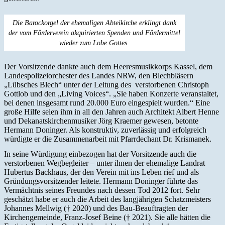
Die Barockorgel der ehemaligen Abteikirche erklingt dank
der vom Förderverein akquirierten Spenden und Fördermittel
wieder zum Lobe Gottes.
Der Vorsitzende dankte auch dem Heeresmusikkorps Kassel, dem
Landespolizeiorchester des Landes NRW, den Blechbläsern
„Lübsches Blech“ unter der Leitung des verstorbenen Christoph
Gottlob und den „Living Voices“. „Sie haben Konzerte veranstaltet,
bei denen insgesamt rund 20.000 Euro eingespielt wurden.“ Eine
große Hilfe seien ihm in all den Jahren auch Architekt Albert Henne
und Dekanatskirchenmusiker Jörg Kraemer gewesen, betonte
Hermann Doninger. Als konstruktiv, zuverlässig und erfolgreich
würdigte er die Zusammenarbeit mit Pfarrdechant Dr. Krismanek.
In seine Würdigung einbezogen hat der Vorsitzende auch die
verstorbenen Wegbegleiter – unter ihnen der ehemalige Landrat
Hubertus Backhaus, der den Verein mit ins Leben rief und als
Gründungsvorsitzender leitete. Hermann Doninger führte das
Vermächtnis seines Freundes nach dessen Tod 2012 fort. Sehr
geschätzt habe er auch die Arbeit des langjährigen Schatzmeisters
Johannes Mellwig († 2020) und des Bau-Beauftragten der
Kirchengemeinde, Franz-Josef Beine († 2021). Sie alle hätten die