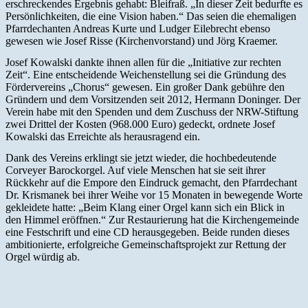
erschreckendes Ergebnis gehabt: Bleifraß. „In dieser Zeit bedurfte es
Persönlichkeiten, die eine Vision haben.“ Das seien die ehemaligen
Pfarrdechanten Andreas Kurte und Ludger Eilebrecht ebenso
gewesen wie Josef Risse (Kirchenvorstand) und Jörg Kraemer.
Josef Kowalski dankte ihnen allen für die „Initiative zur rechten
Zeit“. Eine entscheidende Weichenstellung sei die Gründung des
Fördervereins „Chorus“ gewesen. Ein großer Dank gebühre den
Gründern und dem Vorsitzenden seit 2012, Hermann Doninger. Der
Verein habe mit den Spenden und dem Zuschuss der NRW-Stiftung
zwei Drittel der Kosten (968.000 Euro) gedeckt, ordnete Josef
Kowalski das Erreichte als herausragend ein.
Dank des Vereins erklingt sie jetzt wieder, die hochbedeutende
Corveyer Barockorgel. Auf viele Menschen hat sie seit ihrer
Rückkehr auf die Empore den Eindruck gemacht, den Pfarrdechant
Dr. Krismanek bei ihrer Weihe vor 15 Monaten in bewegende Worte
gekleidete hatte: „Beim Klang einer Orgel kann sich ein Blick in
den Himmel eröffnen.“ Zur Restaurierung hat die Kirchengemeinde
eine Festschrift und eine CD herausgegeben. Beide runden dieses
ambitionierte, erfolgreiche Gemeinschaftsprojekt zur Rettung der
Orgel würdig ab.