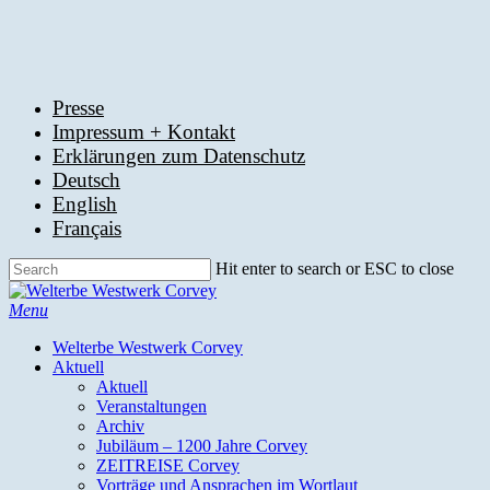
Skip
to
main
content
Presse
Impressum + Kontakt
Erklärungen zum Datenschutz
Deutsch
English
Français
Hit enter to search or ESC to close
Close
Search
search
Menu
Welterbe Westwerk Corvey
Aktuell
Aktuell
Veranstaltungen
Archiv
Jubiläum – 1200 Jahre Corvey
ZEITREISE Corvey
Vorträge und Ansprachen im Wortlaut