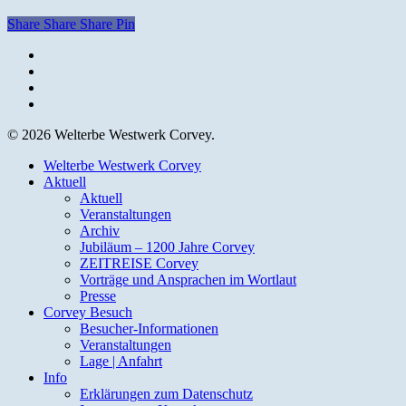
Share
Share
Share
Pin
facebook
youtube
instagram
email
© 2026 Welterbe Westwerk Corvey.
Close
Welterbe Westwerk Corvey
Menu
Aktuell
Aktuell
Veranstaltungen
Archiv
Jubiläum – 1200 Jahre Corvey
ZEITREISE Corvey
Vorträge und Ansprachen im Wortlaut
Presse
Corvey Besuch
Besucher-Informationen
Veranstaltungen
Lage | Anfahrt
Info
Erklärungen zum Datenschutz