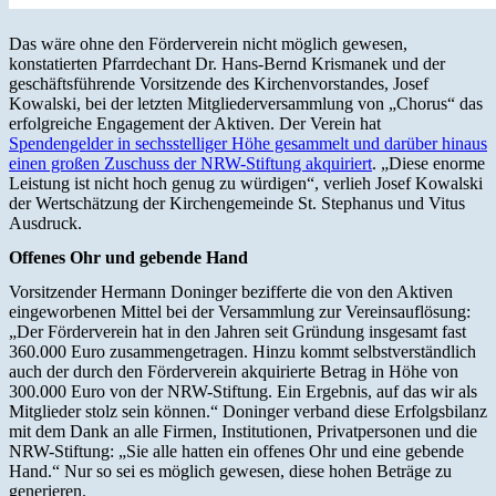
Das wäre ohne den Förderverein nicht möglich gewesen,
konstatierten Pfarrdechant Dr. Hans-Bernd Krismanek und der
geschäftsführende Vorsitzende des Kirchenvorstandes, Josef
Kowalski, bei der letzten Mitgliederversammlung von „Chorus“ das
erfolgreiche Engagement der Aktiven. Der Verein hat
Spendengelder in sechsstelliger Höhe gesammelt und darüber hinaus
einen großen Zuschuss der NRW-Stiftung akquiriert
. „Diese enorme
Leistung ist nicht hoch genug zu würdigen“, verlieh Josef Kowalski
der Wertschätzung der Kirchengemeinde St. Stephanus und Vitus
Ausdruck.
Offenes Ohr und gebende Hand
Vorsitzender Hermann Doninger bezifferte die von den Aktiven
eingeworbenen Mittel bei der Versammlung zur Vereinsauflösung:
„Der Förderverein hat in den Jahren seit Gründung insgesamt fast
360.000 Euro zusammengetragen. Hinzu kommt selbstverständlich
auch der durch den Förderverein akquirierte Betrag in Höhe von
300.000 Euro von der NRW-Stiftung. Ein Ergebnis, auf das wir als
Mitglieder stolz sein können.“ Doninger verband diese Erfolgsbilanz
mit dem Dank an alle Firmen, Institutionen, Privatpersonen und die
NRW-Stiftung: „Sie alle hatten ein offenes Ohr und eine gebende
Hand.“ Nur so sei es möglich gewesen, diese hohen Beträge zu
generieren.