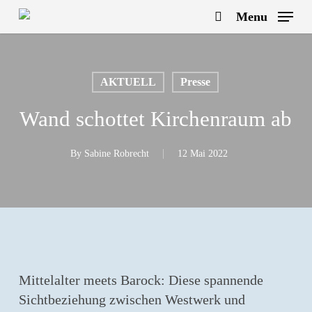
Skip
Menu
to
search
main
content
AKTUELL
Presse
Wand schottet Kirchenraum ab
By
Sabine Robrecht
12 Mai 2022
Mittelalter meets Barock: Diese spannende
Sichtbeziehung zwischen Westwerk und