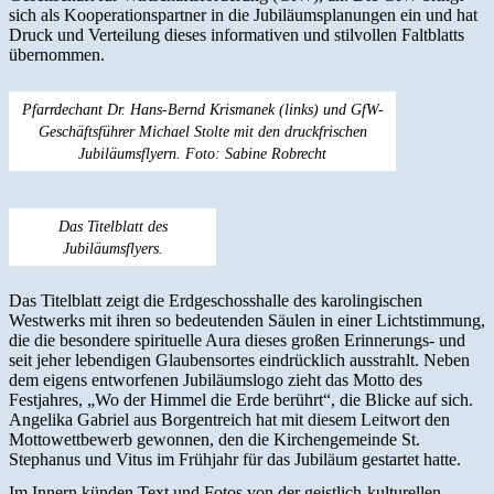
sich als Kooperationspartner in die Jubiläumsplanungen ein und hat
Druck und Verteilung dieses informativen und stilvollen Faltblatts
übernommen.
Pfarrdechant Dr. Hans-Bernd Krismanek (links) und GfW-
Geschäftsführer Michael Stolte mit den druckfrischen
Jubiläumsflyern. Foto: Sabine Robrecht
Das Titelblatt des
Jubiläumsflyers.
Das Titelblatt zeigt die Erdgeschosshalle des karolingischen
Westwerks mit ihren so bedeutenden Säulen in einer Lichtstimmung,
die die besondere spirituelle Aura dieses großen Erinnerungs- und
seit jeher lebendigen Glaubensortes eindrücklich ausstrahlt. Neben
dem eigens entworfenen Jubiläumslogo zieht das Motto des
Festjahres, „Wo der Himmel die Erde berührt“, die Blicke auf sich.
Angelika Gabriel aus Borgentreich hat mit diesem Leitwort den
Mottowettbewerb gewonnen, den die Kirchengemeinde St.
Stephanus und Vitus im Frühjahr für das Jubiläum gestartet hatte.
Im Innern künden Text und Fotos von der geistlich-kulturellen