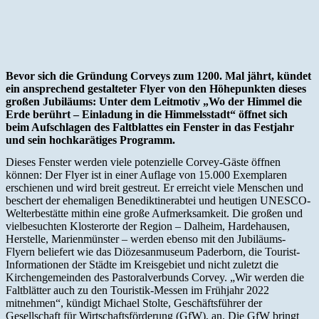
Bevor sich die Gründung Corveys zum 1200. Mal jährt, kündet
ein ansprechend gestalteter Flyer von den Höhepunkten dieses
großen Jubiläums: Unter dem Leitmotiv „Wo der Himmel die
Erde berührt – Einladung in die Himmelsstadt“ öffnet sich
beim Aufschlagen des Faltblattes ein Fenster in das Festjahr
und sein hochkarätiges Programm.
Dieses Fenster werden viele potenzielle Corvey-Gäste öffnen
können: Der Flyer ist in einer Auflage von 15.000 Exemplaren
erschienen und wird breit gestreut. Er erreicht viele Menschen und
beschert der ehemaligen Benediktinerabtei und heutigen UNESCO-
Welterbestätte mithin eine große Aufmerksamkeit. Die großen und
vielbesuchten Klosterorte der Region – Dalheim, Hardehausen,
Herstelle, Marienmünster – werden ebenso mit den Jubiläums-
Flyern beliefert wie das Diözesanmuseum Paderborn, die Tourist-
Informationen der Städte im Kreisgebiet und nicht zuletzt die
Kirchengemeinden des Pastoralverbunds Corvey. „Wir werden die
Faltblätter auch zu den Touristik-Messen im Frühjahr 2022
mitnehmen“, kündigt Michael Stolte, Geschäftsführer der
Gesellschaft für Wirtschaftsförderung (GfW), an. Die GfW bringt