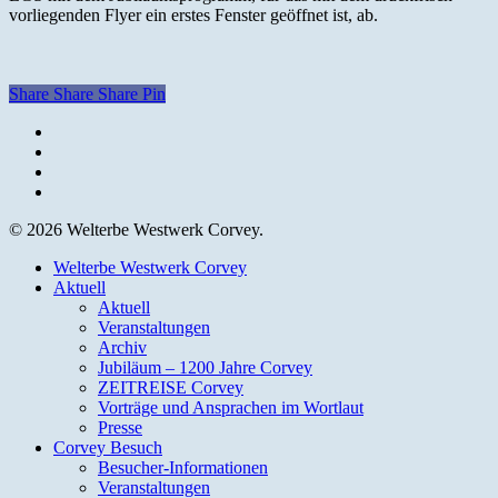
vorliegenden Flyer ein erstes Fenster geöffnet ist, ab.
Share
Share
Share
Pin
facebook
youtube
instagram
email
© 2026 Welterbe Westwerk Corvey.
Close
Welterbe Westwerk Corvey
Menu
Aktuell
Aktuell
Veranstaltungen
Archiv
Jubiläum – 1200 Jahre Corvey
ZEITREISE Corvey
Vorträge und Ansprachen im Wortlaut
Presse
Corvey Besuch
Besucher-Informationen
Veranstaltungen