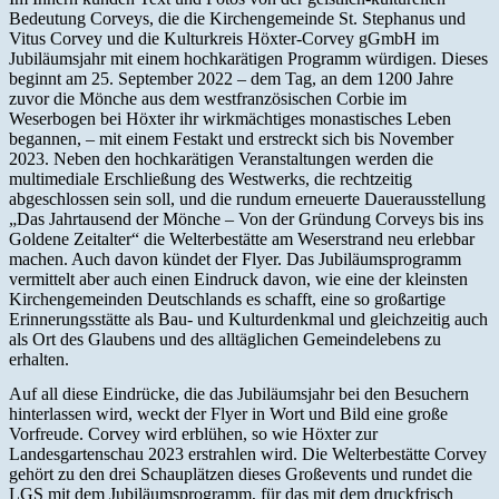
Bedeutung Corveys, die die Kirchengemeinde St. Stephanus und
Vitus Corvey und die Kulturkreis Höxter-Corvey gGmbH im
Jubiläumsjahr mit einem hochkarätigen Programm würdigen. Dieses
beginnt am 25. September 2022 – dem Tag, an dem 1200 Jahre
zuvor die Mönche aus dem westfranzösischen Corbie im
Weserbogen bei Höxter ihr wirkmächtiges monastisches Leben
begannen, – mit einem Festakt und erstreckt sich bis November
2023. Neben den hochkarätigen Veranstaltungen werden die
multimediale Erschließung des Westwerks, die rechtzeitig
abgeschlossen sein soll, und die rundum erneuerte Dauerausstellung
„Das Jahrtausend der Mönche – Von der Gründung Corveys bis ins
Goldene Zeitalter“ die Welterbestätte am Weserstrand neu erlebbar
machen. Auch davon kündet der Flyer. Das Jubiläumsprogramm
vermittelt aber auch einen Eindruck davon, wie eine der kleinsten
Kirchengemeinden Deutschlands es schafft, eine so großartige
Erinnerungsstätte als Bau- und Kulturdenkmal und gleichzeitig auch
als Ort des Glaubens und des alltäglichen Gemeindelebens zu
erhalten.
Auf all diese Eindrücke, die das Jubiläumsjahr bei den Besuchern
hinterlassen wird, weckt der Flyer in Wort und Bild eine große
Vorfreude. Corvey wird erblühen, so wie Höxter zur
Landesgartenschau 2023 erstrahlen wird. Die Welterbestätte Corvey
gehört zu den drei Schauplätzen dieses Großevents und rundet die
LGS mit dem Jubiläumsprogramm, für das mit dem druckfrisch