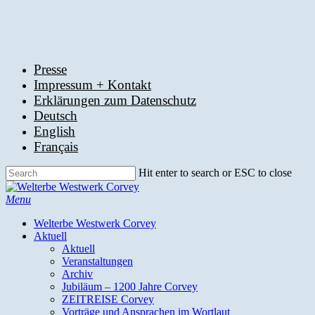
Skip
to
main
content
Presse
Impressum + Kontakt
Erklärungen zum Datenschutz
Deutsch
English
Français
Hit enter to search or ESC to close
Close
Search
search
Menu
Welterbe Westwerk Corvey
Aktuell
Aktuell
Veranstaltungen
Archiv
Jubiläum – 1200 Jahre Corvey
ZEITREISE Corvey
Vorträge und Ansprachen im Wortlaut