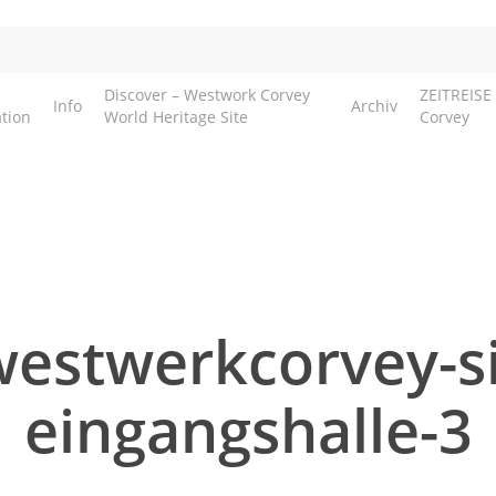
Discover – Westwork Corvey
ZEITREISE
Info
Archiv
tion
World Heritage Site
Corvey
estwerkcorvey-s
eingangshalle-3