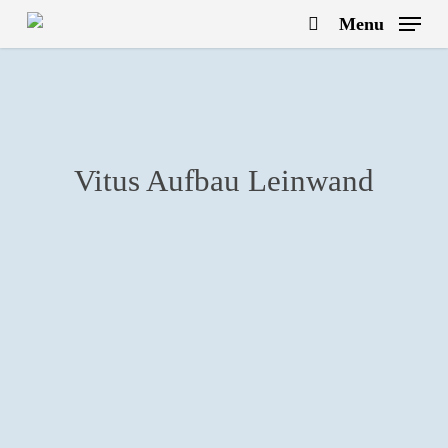
Skip
Menu
to
search
main
content
Vitus Aufbau Leinwand