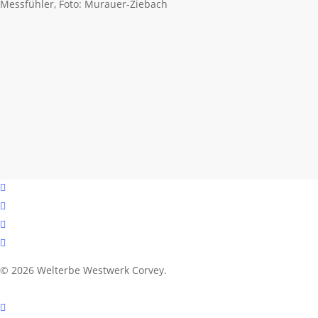
Messfühler, Foto: Murauer-Ziebach
facebook
youtube
instagram
email
© 2026 Welterbe Westwerk Corvey.