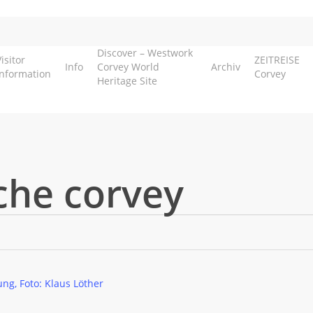
Discover – Westwork
isitor
ZEITREISE
Info
Corvey World
Archiv
Information
Corvey
Heritage Site
che corvey