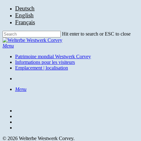
Skip
Deutsch
to
English
main
Français
content
Hit enter to search or ESC to close
Close
Search
search
Menu
Patrimoine mondial Westwerk Corvey
Informations pour les visiteurs
Emplacement | localisation
search
Menu
facebook
youtube
instagram
email
© 2026 Welterbe Westwerk Corvey.