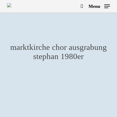
Skip
Menu
to
search
main
content
marktkirche chor ausgrabung
stephan 1980er