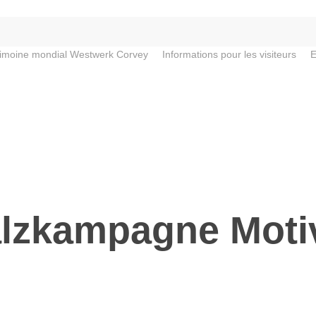
rimoine mondial Westwerk Corvey
Informations pour les visiteurs
E
lzkampagne Moti