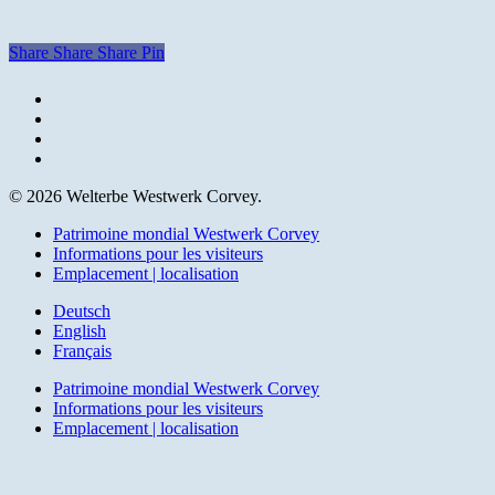
Share
Share
Share
Pin
facebook
youtube
instagram
email
© 2026 Welterbe Westwerk Corvey.
Close
Patrimoine mondial Westwerk Corvey
Menu
Informations pour les visiteurs
Emplacement | localisation
Deutsch
English
Français
Patrimoine mondial Westwerk Corvey
Informations pour les visiteurs
Emplacement | localisation