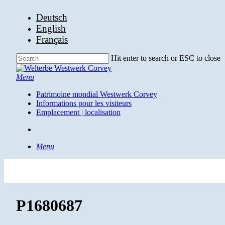
Skip
Deutsch
to
English
main
Français
content
Hit enter to search or ESC to close
Close
Search
search
Menu
Patrimoine mondial Westwerk Corvey
Informations pour les visiteurs
Emplacement | localisation
search
Menu
P1680687