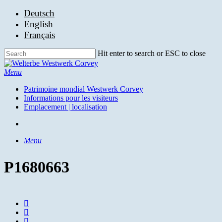
Skip
Deutsch
to
English
main
Français
content
Hit enter to search or ESC to close
Close
Search
search
Menu
Patrimoine mondial Westwerk Corvey
Informations pour les visiteurs
Emplacement | localisation
search
Menu
P1680663
facebook
youtube
instagram