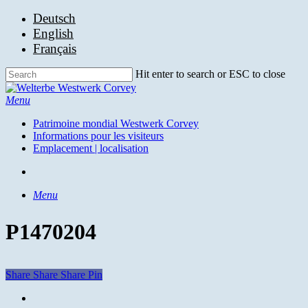
Skip
Deutsch
to
English
main
Français
content
Hit enter to search or ESC to close
Close
Search
search
Menu
Patrimoine mondial Westwerk Corvey
Informations pour les visiteurs
Emplacement | localisation
search
Menu
P1470204
Share
Share
Share
Pin
facebook