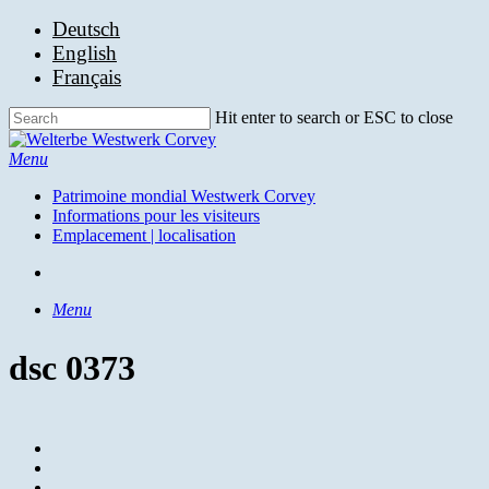
Skip
Deutsch
to
English
main
Français
content
Hit enter to search or ESC to close
Close
Search
search
Menu
Patrimoine mondial Westwerk Corvey
Informations pour les visiteurs
Emplacement | localisation
search
Menu
dsc 0373
facebook
youtube
instagram