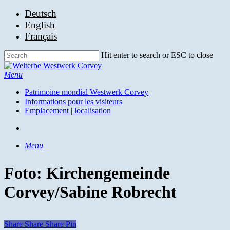
Skip
Deutsch
to
English
main
Français
content
Hit enter to search or ESC to close
Close
Search
search
Menu
Patrimoine mondial Westwerk Corvey
Informations pour les visiteurs
Emplacement | localisation
search
Menu
Foto: Kirchengemeinde
Corvey/Sabine Robrecht
Share
Share
Share
Pin