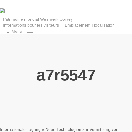
Skip
to
main
Patrimoine mondial Westwerk Corvey
Informations pour les visiteurs
Emplacement | localisation
content
search
Menu
a7r5547
Internationale Tagung « Neue Technologien zur Vermittlung von