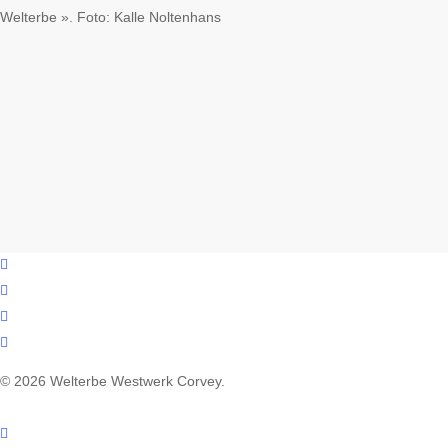
Welterbe ». Foto: Kalle Noltenhans
facebook
youtube
instagram
email
© 2026 Welterbe Westwerk Corvey.