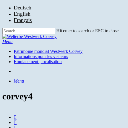
Skip
Deutsch
to
English
main
Français
content
Hit enter to search or ESC to close
Close
Search
search
Menu
Patrimoine mondial Westwerk Corvey
Informations pour les visiteurs
Emplacement | localisation
search
Menu
corvey4
facebook
youtube
instagram