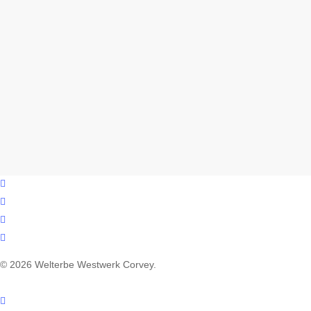
facebook
youtube
instagram
email
© 2026 Welterbe Westwerk Corvey.