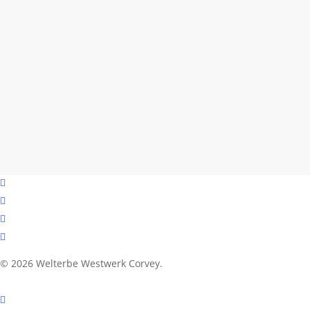
facebook
youtube
instagram
email
© 2026 Welterbe Westwerk Corvey.